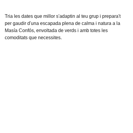
Tria les dates que millor s'adaptin al teu grup i prepara't
per gaudir d'una escapada plena de calma i natura a la
Masía Confós, envoltada de verds i amb totes les
comoditats que necessites.
Contacte
EMAIL
masiaconfos@gmail.com
689901713