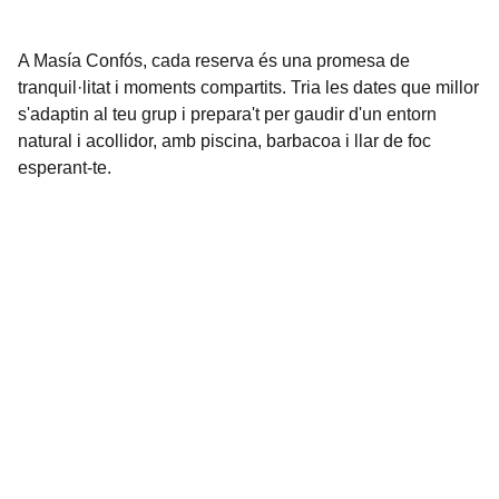
A Masía Confós, cada reserva és una promesa de
tranquil·litat i moments compartits. Tria les dates que millor
s'adaptin al teu grup i prepara't per gaudir d'un entorn
natural i acollidor, amb piscina, barbacoa i llar de foc
esperant-te.
Contacte
EMAIL
masiaconfos@gmail.com